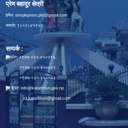
प्रेम बहादुर क्षेत्री
इमेल:
simpleprem.pbt@gmail.com
सम्पर्क: ९८५२८४५९०२
सम्पर्क :
फोन: +९७७-०३५-४५०२९६,
+९७७-०३५-४५००३९
+९७७-०३५-४५०५७३
ईमेल:
info@katarimun.gov.np
ict.katarimun@gmail.com