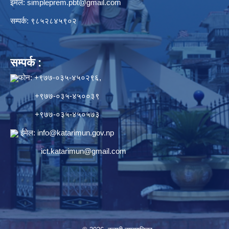
इमेल:
simpleprem.pbt@gmail.com
सम्पर्क: ९८५२८४५९०२
सम्पर्क :
फोन: +९७७-०३५-४५०२९६,
+९७७-०३५-४५००३९
+९७७-०३५-४५०५७३
ईमेल:
info@katarimun.gov.np
ict.katarimun@gmail.com