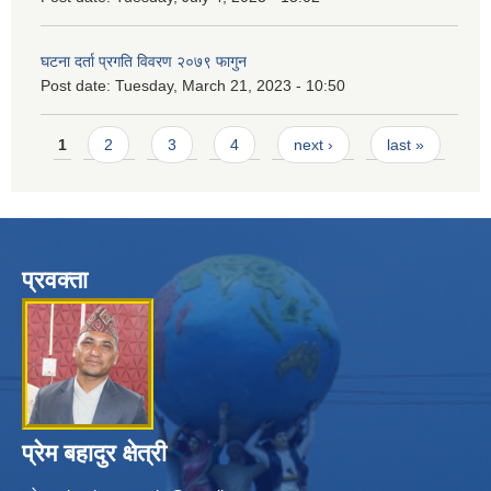
घटना दर्ता प्रगति विवरण २०७९ फागुन
Post date:
Tuesday, March 21, 2023 - 10:50
Pages
1
2
3
4
next ›
last »
प्रवक्ता
प्रेम बहादुर क्षेत्री