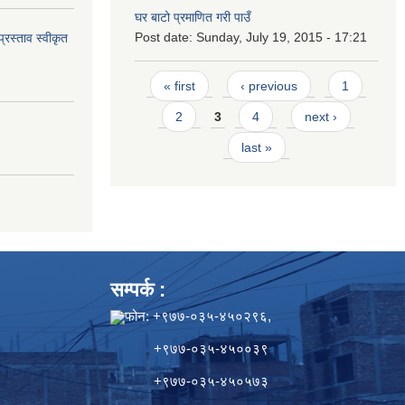
घर बाटो प्रमाणित गरी पाउँ
Post date:
Sunday, July 19, 2015 - 17:21
्रस्ताव स्वीकृत
Pages
« first
‹ previous
1
2
3
4
next ›
last »
सम्पर्क :
फोन: +९७७-०३५-४५०२९६,
+९७७-०३५-४५००३९
+९७७-०३५-४५०५७३