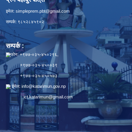
इमेल:
simpleprem.pbt@gmail.com
सम्पर्क: ९८५२८४५९०२
सम्पर्क :
फोन: +९७७-०३५-४५०२९६,
+९७७-०३५-४५००३९
+९७७-०३५-४५०५७३
ईमेल:
info@katarimun.gov.np
ict.katarimun@gmail.com