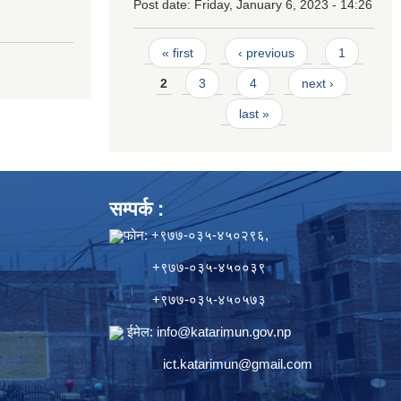
Post date:
Friday, January 6, 2023 - 14:26
Pages
« first
‹ previous
1
2
3
4
next ›
last »
सम्पर्क :
फोन: +९७७-०३५-४५०२९६,
+९७७-०३५-४५००३९
+९७७-०३५-४५०५७३
ईमेल:
info@katarimun.gov.np
ict.katarimun@gmail.com