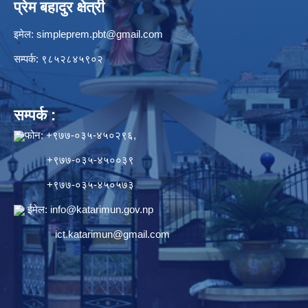
प्रेम बहादुर क्षेत्री
इमेल:
simpleprem.pbt@gmail.com
सम्पर्क: ९८५२८४५९०२
सम्पर्क :
फोन: +९७७-०३५-४५०२९६,
+९७७-०३५-४५००३९
+९७७-०३५-४५०५७३
ईमेल:
info@katarimun.gov.np
ict.katarimun@gmail.com