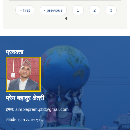
Pages
« first
‹ previous
1
2
3
4
प्रवक्ता
प्रेम बहादुर क्षेत्री
इमेल:
simpleprem.pbt@gmail.com
सम्पर्क: ९८५२८४५९०२