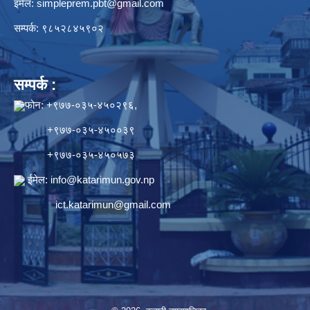
इमेल:
simpleprem.pbt@gmail.com
सम्पर्क: ९८५२८४५९०२
सम्पर्क :
फोन: +९७७-०३५-४५०२९६,
+९७७-०३५-४५००३९
+९७७-०३५-४५०५७३
ईमेल:
info@katarimun.gov.np
ict.katarimun@gmail.com