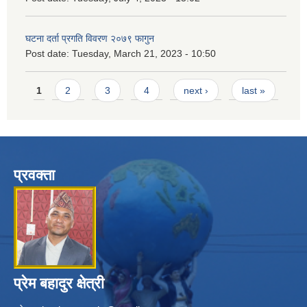
घटना दर्ता प्रगति विवरण २०७९ फागुन
Post date:
Tuesday, March 21, 2023 - 10:50
Pages
1
2
3
4
next ›
last »
प्रवक्ता
प्रेम बहादुर क्षेत्री