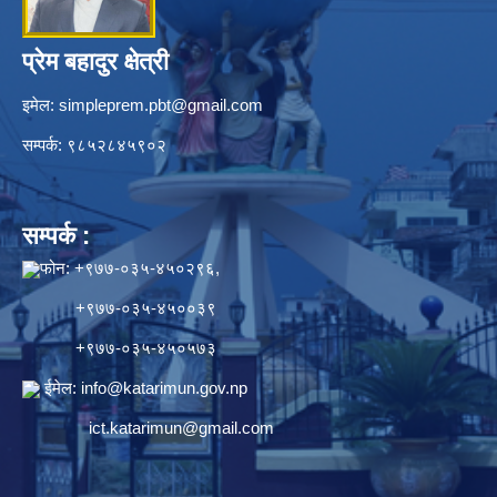
प्रेम बहादुर क्षेत्री
इमेल:
simpleprem.pbt@gmail.com
सम्पर्क: ९८५२८४५९०२
सम्पर्क :
फोन: +९७७-०३५-४५०२९६,
+९७७-०३५-४५००३९
+९७७-०३५-४५०५७३
ईमेल:
info@katarimun.gov.np
ict.katarimun@gmail.com