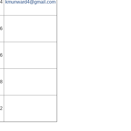
04
kmunward4@gmail.com
6
6
8
2