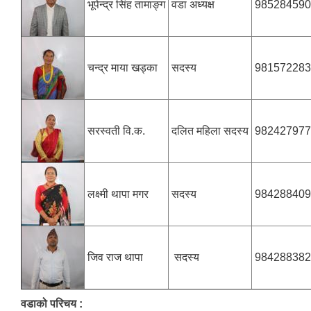
भूपेन्द्र सिंह तामाङ्ग
वडा अध्यक्ष
98528459
चन्द्र माया खड्का
सदस्य
981572283
सरस्वती वि.क.
दलित महिला सदस्य
982427977
लक्ष्मी थापा मगर
सदस्य
984288409
जिव राज थापा
सदस्य
984288382
वडाको परिचय :