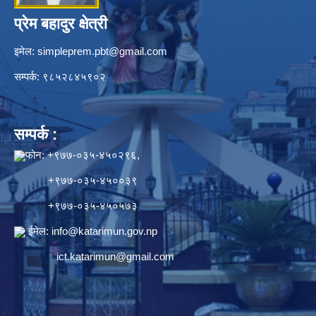
प्रेम बहादुर क्षेत्री
इमेल:
simpleprem.pbt@gmail.com
सम्पर्क: ९८५२८४५९०२
सम्पर्क :
फोन: +९७७-०३५-४५०२९६,
+९७७-०३५-४५००३९
+९७७-०३५-४५०५७३
ईमेल:
info@katarimun.gov.np
ict.katarimun@gmail.com