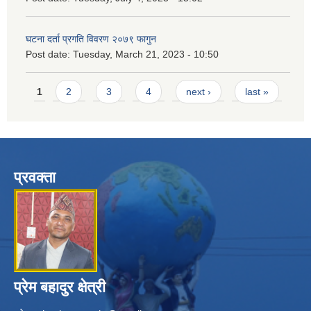
घटना दर्ता प्रगति विवरण २०७९ फागुन
Post date:
Tuesday, March 21, 2023 - 10:50
Pages
1
2
3
4
next ›
last »
प्रवक्ता
प्रेम बहादुर क्षेत्री