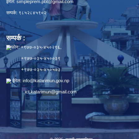
इमेल:
simpleprem.pbt@gmail.com
सम्पर्क: ९८५२८४५९०२
सम्पर्क :
फोन: +९७७-०३५-४५०२९६,
+९७७-०३५-४५००३९
+९७७-०३५-४५०५७३
ईमेल:
info@katarimun.gov.np
ict.katarimun@gmail.com