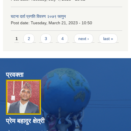
घटना दर्ता प्रगति विवरण २०७९ फागुन
Post date:
Tuesday, March 21, 2023 - 10:50
Pages
1
2
3
4
next ›
last »
प्रवक्ता
प्रेम बहादुर क्षेत्री