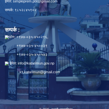
इमेल:
simpleprem.pbt@gmail.com
सम्पर्क: ९८५२८४५९०२
सम्पर्क :
फोन: +९७७-०३५-४५०२९६,
+९७७-०३५-४५००३९
+९७७-०३५-४५०५७३
ईमेल:
info@katarimun.gov.np
ict.katarimun@gmail.com