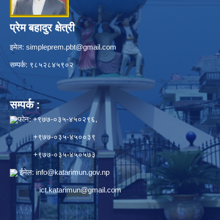
प्रेम बहादुर क्षेत्री
इमेल:
simpleprem.pbt@gmail.com
सम्पर्क: ९८५२८४५९०२
सम्पर्क :
फोन: +९७७-०३५-४५०२९६,
+९७७-०३५-४५००३९
+९७७-०३५-४५०५७३
ईमेल:
info@katarimun.gov.np
ict.katarimun@gmail.com