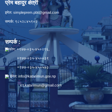
प्रेम बहादुर क्षेत्री
इमेल:
simpleprem.pbt@gmail.com
सम्पर्क: ९८५२८४५९०२
सम्पर्क :
फोन: +९७७-०३५-४५०२९६,
+९७७-०३५-४५००३९
+९७७-०३५-४५०५७३
ईमेल:
info@katarimun.gov.np
ict.katarimun@gmail.com