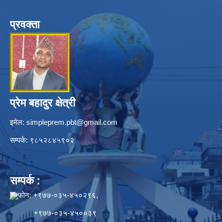
प्रवक्ता
प्रेम बहादुर क्षेत्री
इमेल:
simpleprem.pbt@gmail.com
सम्पर्क: ९८५२८४५९०२
सम्पर्क :
फोन: +९७७-०३५-४५०२९६,
+९७७-०३५-४५००३९