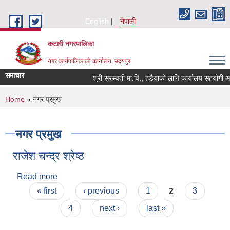
Skip to main content
English
नेपाली
कटारी नगरपालिका
नगर कार्यपालिकाको कार्यालय, उदयपुर
समाचार
श्री सरस्वती मा.वि., हडैयाको लागि कार्यालय सहयोगी आवश
You are here
Home
» नगर प्रमुख
नगर प्रमुख
राजेश चन्द्र श्रेष्ठ
Read more
about राजेश चन्द्र श्रेष्ठ
Pages
« first
‹ previous
1
2
3
4
next ›
last »