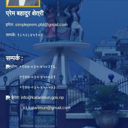
प्रेम बहादुर क्षेत्री
इमेल:
simpleprem.pbt@gmail.com
सम्पर्क: ९८५२८४५९०२
सम्पर्क :
फोन: +९७७-०३५-४५०२९६,
+९७७-०३५-४५००३९
+९७७-०३५-४५०५७३
ईमेल:
info@katarimun.gov.np
ict.katarimun@gmail.com