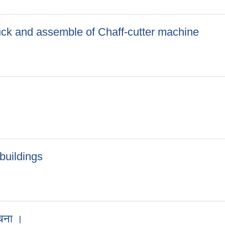
ck and assemble of Chaff-cutter machine
buck and assemble of Chaff-cutter machine
 buildings
ol buildings
ूचना ।