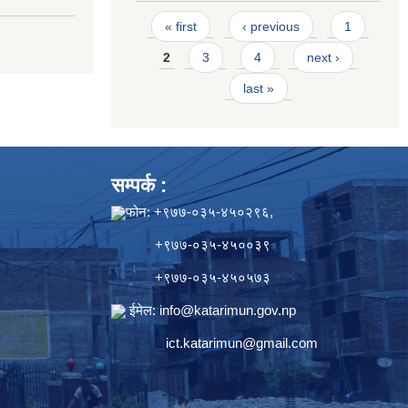
Pages
« first
‹ previous
1
2
3
4
next ›
last »
सम्पर्क :
फोन: +९७७-०३५-४५०२९६,
+९७७-०३५-४५००३९
+९७७-०३५-४५०५७३
ईमेल:
info@katarimun.gov.np
ict.katarimun@gmail.com