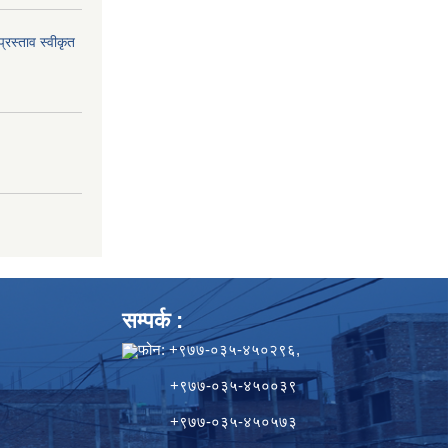
्रस्ताव स्वीकृत
सम्पर्क :
फोन: +९७७-०३५-४५०२९६,
+९७७-०३५-४५००३९
+९७७-०३५-४५०५७३