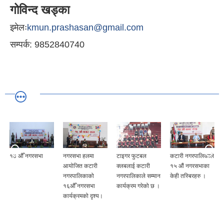
गोविन्द खड्का
इमेलः
kmun.prashasan@gmail.com
सम्पर्क: 9852840740
१७ औँ नगरसभा
नगरसभा हलमा
टाइगर फुटबल
कटारी नगरपालिकाले
आयोजित कटारी
क्लबलाई कटारी
१५ औं नगरसभाका
नगरपालिकाको
नगरपालिकाले सम्मान
केही तस्बिरहरु ।
१६औँ नगरसभा
कार्यक्रम गरेको छ ।
कार्यक्रमको दृश्य।