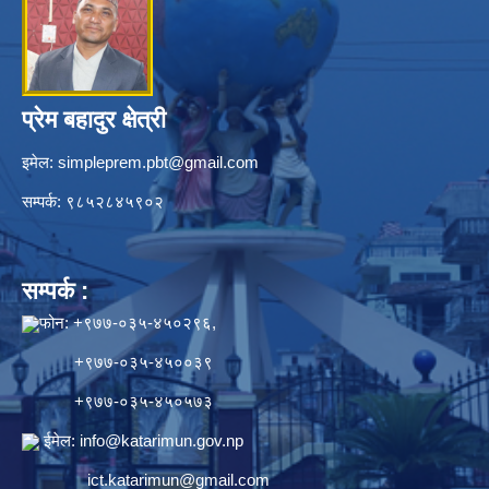
प्रेम बहादुर क्षेत्री
इमेल:
simpleprem.pbt@gmail.com
सम्पर्क: ९८५२८४५९०२
सम्पर्क :
फोन: +९७७-०३५-४५०२९६,
+९७७-०३५-४५००३९
+९७७-०३५-४५०५७३
ईमेल:
info@katarimun.gov.np
ict.katarimun@gmail.com