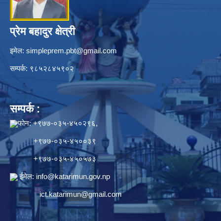
प्रेम बहादुर क्षेत्री
इमेल:
simpleprem.pbt@gmail.com
सम्पर्क: ९८५२८४५९०२
सम्पर्क :
फोन: +९७७-०३५-४५०२९६,
+९७७-०३५-४५००३९
+९७७-०३५-४५०५७३
ईमेल:
info@katarimun.gov.np
ict.katarimun@gmail.com