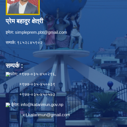
प्रेम बहादुर क्षेत्री
इमेल:
simpleprem.pbt@gmail.com
सम्पर्क: ९८५२८४५९०२
सम्पर्क :
फोन: +९७७-०३५-४५०२९६,
+९७७-०३५-४५००३९
+९७७-०३५-४५०५७३
ईमेल:
info@katarimun.gov.np
ict.katarimun@gmail.com