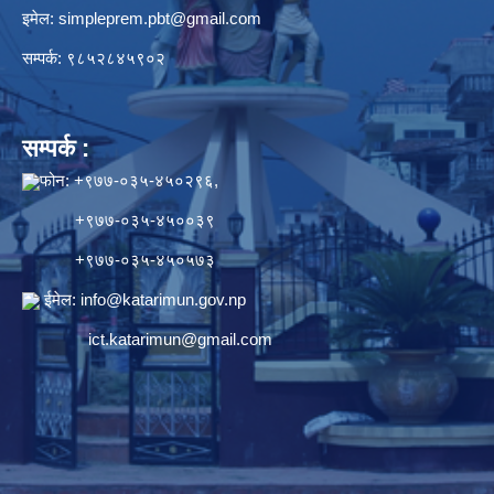
इमेल:
simpleprem.pbt@gmail.com
सम्पर्क: ९८५२८४५९०२
सम्पर्क :
फोन: +९७७-०३५-४५०२९६,
+९७७-०३५-४५००३९
+९७७-०३५-४५०५७३
ईमेल:
info@katarimun.gov.np
ict.katarimun@gmail.com