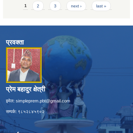
Pages
1
2
3
next ›
last »
प्रवक्ता
प्रेम बहादुर क्षेत्री
इमेल:
simpleprem.pbt@gmail.com
सम्पर्क: ९८५२८४५९०२