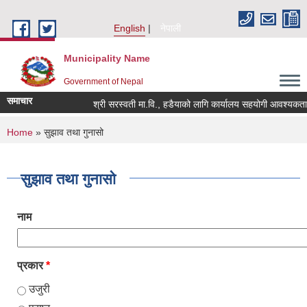
Skip to main content
English
नेपाली
Municipality Name
Government of Nepal
समाचार
श्री सरस्वती मा.वि., हडैयाको लागि कार्यालय सहयोगी आवश्यकता सम्
You are here
Home
» सुझाव तथा गुनासो
सुझाव तथा गुनासो
नाम
प्रकार
*
उजुरी