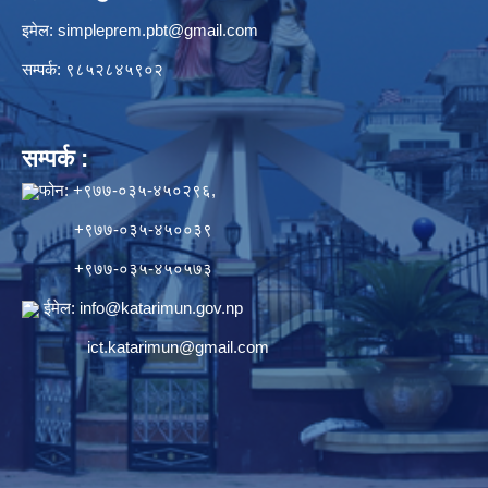
इमेल:
simpleprem.pbt@gmail.com
सम्पर्क: ९८५२८४५९०२
सम्पर्क :
फोन: +९७७-०३५-४५०२९६,
+९७७-०३५-४५००३९
+९७७-०३५-४५०५७३
ईमेल:
info@katarimun.gov.np
ict.katarimun@gmail.com