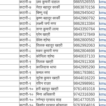
कटारी-७
उमा कुमारी दाहाल
9865526555
kmu
कटारी-७
नेत्र बहादुर कार्की
9863870156
kmu
कटारी-८
बिष्णु राई
9862945042
kmu
कटारी-८
कृष्ण बहादुर कार्की
9842960792
kmu
कटारी-८
लक्ष्मी जर्गा मगर
9862813384
kmu
कटारी-८
सन्त कुमारी लामा
9843350764
kmu
कटारी-८
प्रेम खत्री
9849727849
kmu
कटारी-८
देवेश श्रेष्ठ
9862800562
kmu
कटारी-८
तिलक बहादुर खत्री
9862992063
kmu
कटारी-८
मकर कुमारी मगर
9862804698
kmu
कटारी-८
कोपिला श्रेष्ठ
9840037133
kmu
कटारी-९
तिलक खत्री
9842911308
kmu
कटारी-९
कालिदास थापा
9842995290
kmu
कटारी-९
कमल मगर
9861793861
kmu
कटारी-९
सुरेश कुमार खत्री
9844016220
kmu
कटारी-९
रविन राउत
9842998961
kmu
कटारी-१०
हरी बहादुर खत्री
9761491018
kmu
कटारी-१०
मिना अधिकारी
9742316360
kmu
कटारी-१०
नगेन्द्र प्रसाद साह
9814770535
kmu
कटारी-१०
किशोर प्रसाद कोइराला
9763004816
kmu