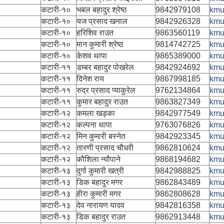
कटारी-१०
भबल बहादुर श्रेष्ठ
9842979108
kmu
कटारी-१०
यज प्रसाद खनाल
9842926328
kmu
कटारी-१०
हरिशिव राउत
9863560119
kmu
कटारी-१०
मान कुमारी श्रेष्ठ
9814742725
kmu
कटारी-१०
केशव थापा
9865389000
kmu
कटारी-११
डम्बर बहादुर पोखरेल
9842924692
kmu
कटारी-११
दिनेश राय
9867998185
kmu
कटारी-११
रुद्र प्रसाद प्याकुरेल
9762134864
kmu
कटारी-११
कुमार बहादुर राउत
9863827349
kmu
कटारी-१२
कमला खड्का
9842977549
kmu
कटारी-१२
कल्पना थापा
9763076826
kmu
कटारी-१२
मिन कुमारी बस्नेत
9842923345
kmu
कटारी-१२
तारणी प्रसाद चौधरी
9862810624
kmu
कटारी-१२
कौशिला न्यौपाने
9868194682
kmu
कटारी-१३
दुर्गा कुमारी खत्री
9842988825
kmu
कटारी-१३
डिक बहादुर मगर
9862843489
kmu
कटारी-१३
हीरा कुमारी मगर
9862808628
kmu
कटारी-१३
देव नारायण यादव
9842816358
kmu
कटारी-१३
डिक बहादुर राउत
9862913448
kmu