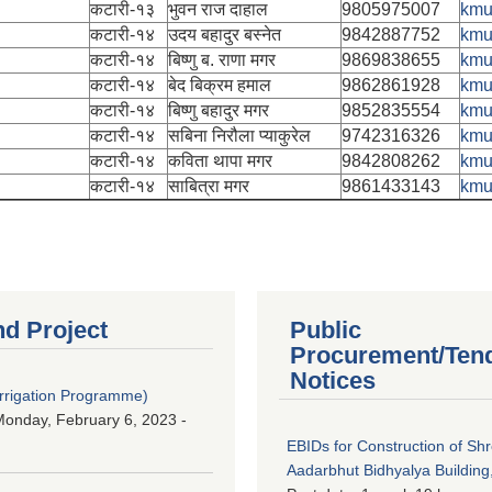
कटारी-१३
भुवन राज दाहाल
9805975007
kmu
कटारी-१४
उदय बहादुर बस्नेत
9842887752
kmu
कटारी-१४
बिष्णु ब. राणा मगर
9869838655
kmu
कटारी-१४
बेद बिक्रम हमाल
9862861928
kmu
कटारी-१४
बिष्णु बहादुर मगर
9852835554
kmu
कटारी-१४
सबिना निरौला प्याकुरेल
9742316326
kmu
कटारी-१४
कविता थापा मगर
9842808262
kmu
कटारी-१४
साबित्रा मगर
9861433143
kmu
nd Project
Public
Procurement/Ten
Notices
Irrigation Programme)
onday, February 6, 2023 -
EBIDs for Construction of Sh
Aadarbhut Bidhyalya Building,