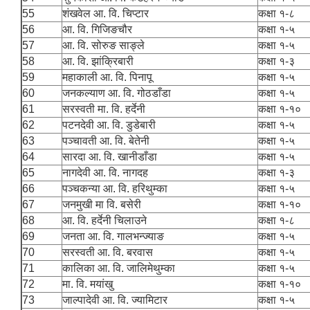
55
शंखवेल आ. वि. चिप्टार
कक्षा १-८
56
आ. वि. गिजिङचौर
कक्षा १-५
57
आ. वि. सोरुङ साङ्ले
कक्षा १-५
58
आ. वि. झांक्रिबारी
कक्षा १-३
59
महाकाली आ. वि. पिनापू
कक्षा १-५
60
जनकल्याण आ. वि. गोठडाँडा
कक्षा १-५
61
सरस्वती मा. वि. हर्देनी
कक्षा १-१०
62
पटनदेवी आ. वि. डुडेबारी
कक्षा १-५
63
पञ्चावती आ. वि. बेतेनी
कक्षा १-५
64
सारदा आ. वि. खानीडाँडा
कक्षा १-५
65
नागदेवी आ. वि. नागदह
कक्षा १-३
66
पञ्चकन्या आ. वि. हरिथुम्का
कक्षा १-५
67
जनमुखी मा वि. बसेरी
कक्षा १-१०
68
आ. वि. हर्देनी चिलाउने
कक्षा १-८
69
जनता आ. वि. गालभन्ज्याङ
कक्षा १-५
70
सरस्वती आ. वि. बरवास
कक्षा १-५
71
कालिका आ. वि. जालिमेथुम्का
कक्षा १-५
72
मा. वि. मयांखु
कक्षा १-१०
73
जाल्पादेवी आ. वि. ज्यामिटार
कक्षा १-५