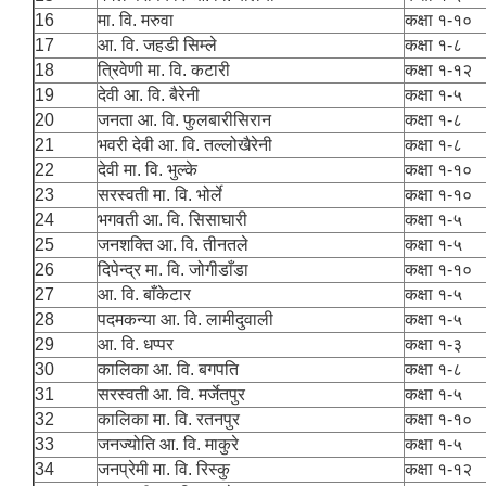
16
मा. वि. मरुवा
कक्षा १-१०
17
आ. वि. जहडी सिम्ले
कक्षा १-८
18
त्रिवेणी मा. वि. कटारी
कक्षा १-१२
19
देवी आ. वि. बैरेनी
कक्षा १-५
20
जनता आ. वि. फुलबारीसिरान
कक्षा १-८
21
भवरी देवी आ. वि. तल्लोखैरेनी
कक्षा १-८
22
देवी मा. वि. भुल्के
कक्षा १-१०
23
सरस्वती मा. वि. भोर्ले
कक्षा १-१०
24
भगवती आ. वि. सिसाघारी
कक्षा १-५
25
जनशक्ति आ. वि. तीनतले
कक्षा १-५
26
दिपेन्द्र मा. वि. जोगीडाँडा
कक्षा १-१०
27
आ. वि. बाँकेटार
कक्षा १-५
28
पदमकन्या आ. वि. लामीदुवाली
कक्षा १-५
29
आ. वि. धप्पर
कक्षा १-३
30
कालिका आ. वि. बगपति
कक्षा १-८
31
सरस्वती आ. वि. मर्जेतपुर
कक्षा १-५
32
कालिका मा. वि. रतनपुर
कक्षा १-१०
33
जनज्योति आ. वि. माकुरे
कक्षा १-५
34
जनप्रेमी मा. वि. रिस्कु
कक्षा १-१२