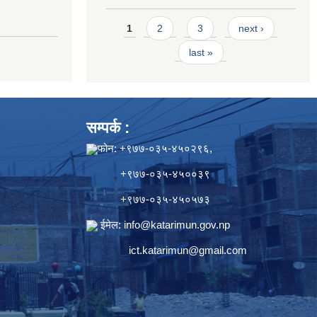
Pages
1
2
3
next ›
last »
सम्पर्क :
फोन: +९७७-०३५-४५०२९६,
+९७७-०३५-४५००३९
+९७७-०३५-४५०५७३
ईमेल:
info@katarimun.gov.np
ict.katarimun@gmail.com