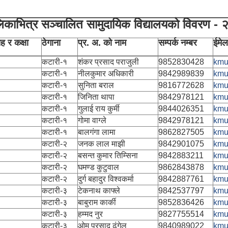
िकाभित्र सञ्चालित सामुदायिक विद्यालयको विवरण -
ह र कक्षा
ठेगाना
प्र. अ. को नाम
सम्पर्क नम्बर
ईमेल
कटारी-१
शंकर प्रसाद पराजुली
9852830428
kmu
कटारी-१
नीलकुमार अधिकारी
9842989839
kmu
कटारी-१
सुनिता बराल
9816772628
kmu
कटारी-१
जिनिता थापा
9842978121
kmu
कटारी-१
गुलाई राय कुर्मी
9844026351
kmu
कटारी-१
गोमा वाग्ले
9842978121
kmu
कटारी-१
बालगंगा लामा
9862827505
kmu
कटारी-२
जनक लाल माझी
9842901075
kmu
कटारी-२
बसन्त कुमार तिम्सिना
9842883211
kmu
कटारी-२
घमण्ड कुटुवाल
9862843878
kmu
कटारी-२
दुर्ग बहादुर विश्वकर्मा
9842887761
kmu
कटारी-३
टेकनाथ काफ्ले
9842537797
kmu
कटारी-३
बाबुराम कार्की
9852836426
kmu
कटारी-३
हम्मद नुर
9827755514
kmu
कटारी-३
ओम प्रसाद ढुंगेल
9840989022
kmu