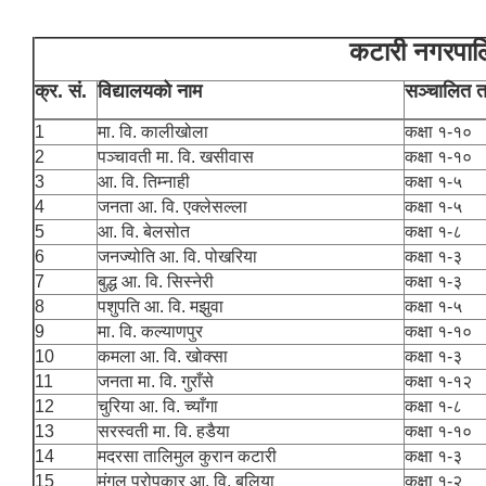
कटारी नगरपाल
क्र. सं.
विद्यालयको नाम
सञ्चालित त
1
मा. वि. कालीखोला
कक्षा १-१०
2
पञ्चावती मा. वि. खसीवास
कक्षा १-१०
3
आ. वि. तिम्नाही
कक्षा १-५
4
जनता आ. वि. एक्लेसल्ला
कक्षा १-५
5
आ. वि. बेलसोत
कक्षा १-८
6
जनज्योति आ. वि. पोखरिया
कक्षा १-३
7
बुद्ध आ. वि. सिस्नेरी
कक्षा १-३
8
पशुपति आ. वि. मझुवा
कक्षा १-५
9
मा. वि. कल्याणपुर
कक्षा १-१०
10
कमला आ. वि. खोक्सा
कक्षा १-३
11
जनता मा. वि. गुराँसे
कक्षा १-१२
12
चुरिया आ. वि. च्याँगा
कक्षा १-८
13
सरस्वती मा. वि. हडैया
कक्षा १-१०
14
मदरसा तालिमुल कुरान कटारी
कक्षा १-३
15
मंगल परोपकार आ. वि. बलिया
कक्षा १-२