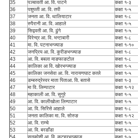
35
पञ्चावती आ. वि. पाटने
कक्षा १-३
36
पशुपती आ. वि. तपी
कक्षा १-५
37
जनता आ. वि. थालियाटार
कक्षा १-८
38
रुपैरानी आ. वि. आहाले
कक्षा १-५
39
सिद्ववती आ. वि. ढुंगे
कक्षा १-५
40
विरेन्द्र आ. वि. भन्टाबारी
कक्षा १-८
41
मा. वि. पटनाभन्ज्याङ
कक्षा १-१०
42
जनप्रिय आ. वि. कुरीङभन्ज्याङ
कक्षा १-८
43
आ. वि. बबला माङफाङटोल
कक्षा १-८
44
कालिका आ वि. खोरभन्ज्याङ
कक्षा १-५
45
कालिका जनसेवा आ. वि. नारायणघाट कत्ले
कक्षा १-५
46
डम्बरुद्रेस्वर माता पिताआ. वि. बतासे
कक्षा १-३
47
मा वि. लिम्पाटार
कक्षा १-१२
48
महाकाली आ. वि. सुगुरे
कक्षा १-५
49
आ. वि. कालीखोला लिम्पाटार
कक्षा १-५
50
आ. वि. सिरिसे आहाले
कक्षा १-८
51
जनता कालिका मा. वि. सोरुङ
कक्षा १-१२
52
आ. वि. राम्चे
कक्षा १-५
53
आ. वि. बरडाँडा
कक्षा १-५
54
सुनकोशी आ. वि. कटहरभन्ज्याङ
कक्षा १-५