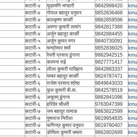
कटारी-४
चुडामणि भण्डारी
9842998420
kmu
कटारी-४
गोपाल बहादुर दनुवार
9852836468
kmu
कटारी-४
बालकृष्ण कार्की
9862859596
kmu
कटारी-४
अरुणा कुमारी तामांग
9842817388
kmu
कटारी-४
अर्जुन बहादुर कार्की
9842884455
kmu
कटारी-५
अर्जुन कुमार मगर
9840730091
kmu
कटारी-५
चन्द्रेश्वर शर्मा
9852836025
kmu
कटारी-५
रेवती प्रसाद ढुंगाना
9862942515
kmu
कटारी-५
कल्पना राई
9827771417
kmu
कटारी-५
लीला कुमारी पाख्रिन
9842883337
kmu
कटारी-६
यम्बर बहादुर कार्की
9824787471
kmu
कटारी-६
राजेश प्रसाद श्रेष्ठ
9849643033
kmu
कटारी-६
फुल कुमारी बी.क.
9842578519
kmu
कटारी-६
अचुतम् ढुंगाना
9862841096
kmu
कटारी-६
हरिदेव चौधरी
9763047399
kmu
कटारी-७
जय बहादुर तामाङ
9863822599
kmu
कटारी-७
पुष्पराज निरौला
9819954835
kmu
कटारी-७
फणिन्द्र कुमार दनुवार
9819790407
kmu
कटारी-७
डोमिला कुमारी धमला
9862802699
kmu