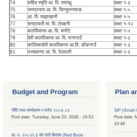
74
सहिद स्मृति आ. वि. मयांखु
कक्षा १-३
75
जनप्रभात आ. वि. किन्दुभन्ज्याङ
कक्षा १-५
76
आ. वि. माझाखानी
कक्षा १-५
77
चन्द्रावती मा. वि. लेखानी
कक्षा १-१२
78
बालविकास आ. वि. चनौटे
कक्षा १-५
79
देवी बालविकास आ. वि. रानागाउँ
कक्षा १-३
80
कालिकादेवी बालविकास आ.वि. डाँडागाउँ
कक्षा १-३
81
पञ्चकन्या आ. वि. देउराली
कक्षा १-३
Budget and Program
Plan a
नीति तथा कार्यक्रम र वजेट २०८३-८४
SIP (Small 
Post date:
Tuesday, June 23, 2026 - 10:51
Post date:
M
10:46
आ. व. २०८२/८३ को रातो किताब (Red Book -