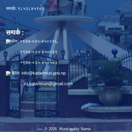
सम्पर्क: ९८५२८४५९०२
सम्पर्क :
फोन: +९७७-०३५-४५०२९६,
+९७७-०३५-४५००३९
+९७७-०३५-४५०५७३
ईमेल:
info@katarimun.gov.np
ict.katarimun@gmail.com
© 2026 Municipality Name