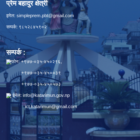
प्रेम बहादुर क्षेत्री
इमेल:
simpleprem.pbt@gmail.com
सम्पर्क: ९८५२८४५९०२
सम्पर्क :
फोन: +९७७-०३५-४५०२९६,
+९७७-०३५-४५००३९
+९७७-०३५-४५०५७३
ईमेल:
info@katarimun.gov.np
ict.katarimun@gmail.com