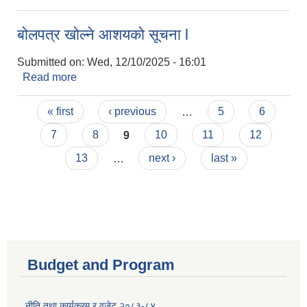
सम्बन्धी शिलबन्दी दरभाउपत्र आवहानको सूचना l
बोलपत्र खोल्ने आशयको सूचना l
Submitted on:
Wed, 12/10/2025 - 16:01
Read more
about बोलपत्र खोल्ने आशयको सूचना l
Pages
« first
‹ previous
…
5
6
7
8
9
10
11
12
13
…
next ›
last »
Budget and Program
नीति तथा कार्यक्रम र वजेट २०८३-८४