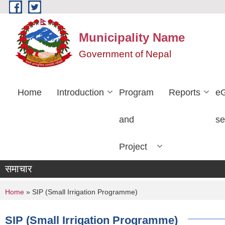
Skip to main content
Municipality Name
Government of Nepal
Home
Introduction
Program
Reports
e
and
se
Project
समाचार
You are here
Home
» SIP (Small Irrigation Programme)
SIP (Small Irrigation Programme)