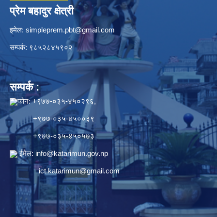
प्रेम बहादुर क्षेत्री
इमेल:
simpleprem.pbt@gmail.com
सम्पर्क: ९८५२८४५९०२
सम्पर्क :
फोन: +९७७-०३५-४५०२९६,
+९७७-०३५-४५००३९
+९७७-०३५-४५०५७३
ईमेल:
info@katarimun.gov.np
ict.katarimun@gmail.com